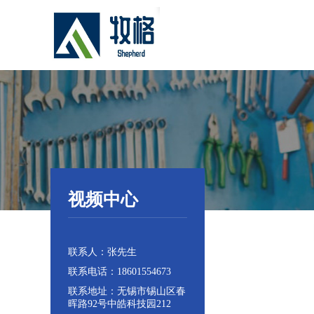
视频中心
联系人：张先生
联系电话：18601554673
联系地址：无锡市锡山区春
晖路92号中皓科技园212