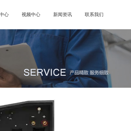
中心
视频中心
新闻资讯
联系我们